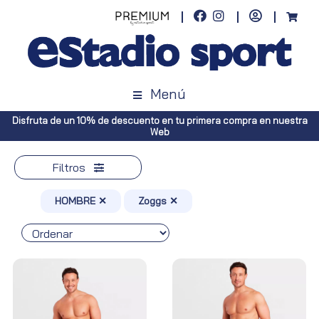
Menú
uestra
Envíos gratuitos a toda España (Canarias, pedidos superiores 
Península, pedidos superiores a 100€)
Filtros
HOMBRE ✕
Zoggs ✕