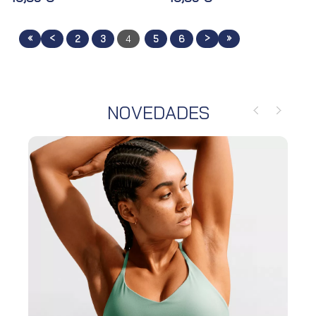
«
<
>
»
2
3
4
5
6
NOVEDADES