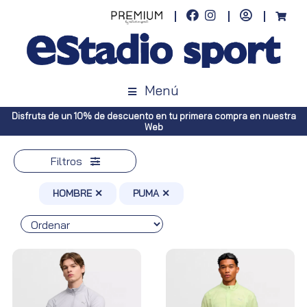
Menú
estra
Envíos gratuitos a toda España (Canarias, pedidos superiores a 
Península, pedidos superiores a 100€)
Filtros
HOMBRE ✕
PUMA ✕