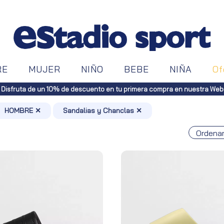
RE
MUJER
NIÑO
BEBE
NIÑA
Of
Envíos gratuitos a toda España (Canarias, pedidos superiores a 50€. Pen
HOMBRE ✕
Sandalias y Chanclas ✕