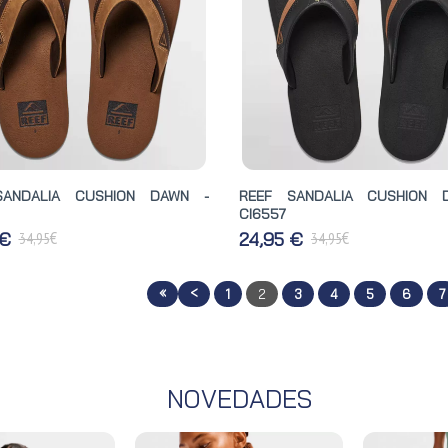
SANDALIA CUSHION DAWN -
REEF SANDALIA CUSHION 
CI6557
€
€
 €
24,95 €
34,95
34,95
«
<
1
2
3
4
5
6
7
NOVEDADES