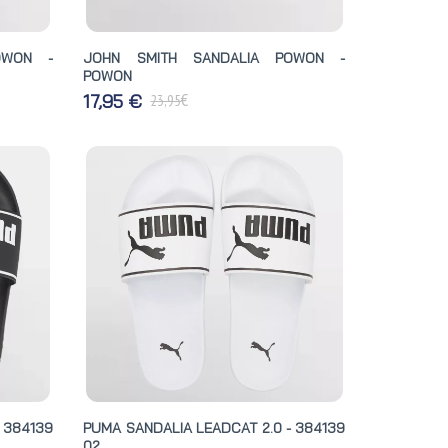
OWON -
JOHN SMITH SANDALIA POWON -
POWON
€
17,95 €
23,95
 384139
PUMA SANDALIA LEADCAT 2.0 - 384139
02