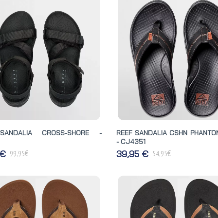
SANDALIA CROSS-SHORE -
REEF SANDALIA CSHN PHANTOM
- CJ4351
€
€
 €
39,95 €
99,95
54,95