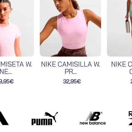
MISETA W.
NIKE CAMISILLA W.
NIKE C
NE...
PR...
O
9,95€
32,95€