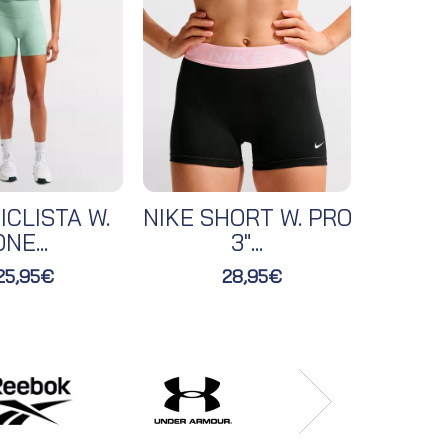
ICLISTA W.
NIKE SHORT W. PRO
NIKE 
NE...
3"...
25,95€
28,95€