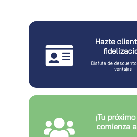
Hazte clien
fidelizaci
Disfuta de descuento
ventajas
¡Tu próximo
comienza a