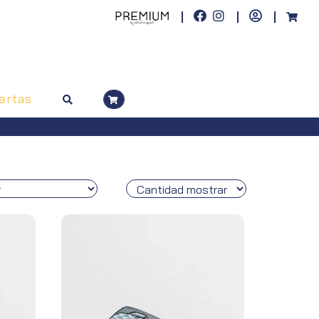
ertas
ínsula, pedidos superiores a 100€)