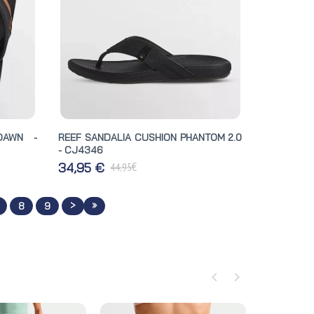
DAWN -
REEF SANDALIA CUSHION PHANTOM 2.0
- CJ4346
€
34,95 €
44,95
>
»
8
9