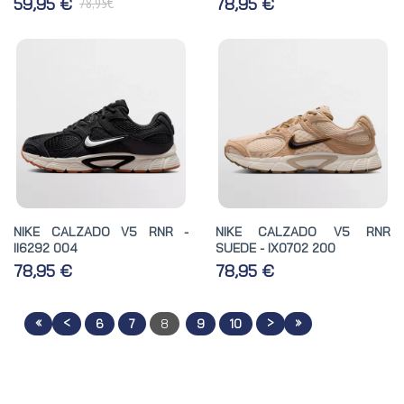
€
59,95 €
78,95 €
78,95
NIKE CALZADO V5 RNR -
NIKE CALZADO V5 RNR
II6292 004
SUEDE - IX0702 200
78,95 €
78,95 €
«
<
>
»
6
7
8
9
10