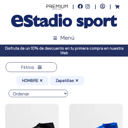
Menú
e un 10% de descuento en tu primera compra en nuestra
Envíos gratui
Web
Filtros
HOMBRE ✕
Zapatillas ✕