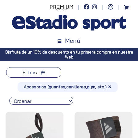
Menú
uestra
Envíos gratuitos a toda España (Canarias, pedidos superiores 
Península, pedidos superiores a 100€)
Filtros
Accesorios (guantes,canilleras,gym, etc.) ✕