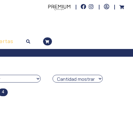
ertas
4