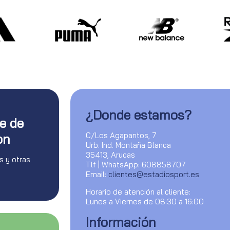
¿Donde estamos?
te de
C/Los Agapantos, 7
on
Urb. Ind. Montaña Blanca
35413, Arucas
s y otras
Tlf | WhatsApp: 608858707
Email:
clientes@estadiosport.es
Horario de atención al cliente:
Lunes a Viernes de 08:30 a 16:00
Información