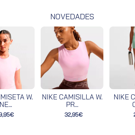
NOVEDADES
MISETA W.
NIKE CAMISILLA W.
NIKE C
NE...
PR...
O
9,95€
32,95€