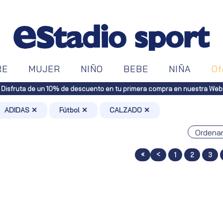
RE
MUJER
NIÑO
BEBE
NIÑA
Of
Disfruta de un 10% de descuento en tu primera compra en nuestra Web
ADIDAS ✕
Fútbol ✕
CALZADO ✕
«
<
1
2
3