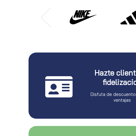
Hazte clien
fidelizaci
Disfuta de descuento
ventajas