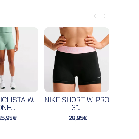
ICLISTA W.
NIKE SHORT W. PRO
NIKE 
NE...
3"...
25,95€
28,95€