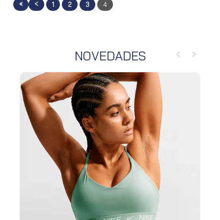
«
<
1
2
3
4
NOVEDADES