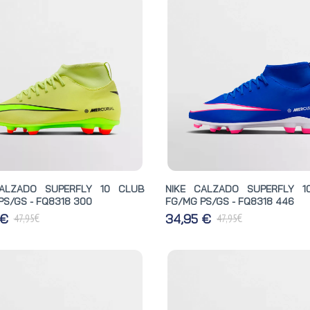
CALZADO SUPERFLY 10 CLUB
NIKE CALZADO SUPERFLY 1
PS/GS - FQ8318 300
FG/MG PS/GS - FQ8318 446
€
€
 €
34,95 €
47,95
47,95