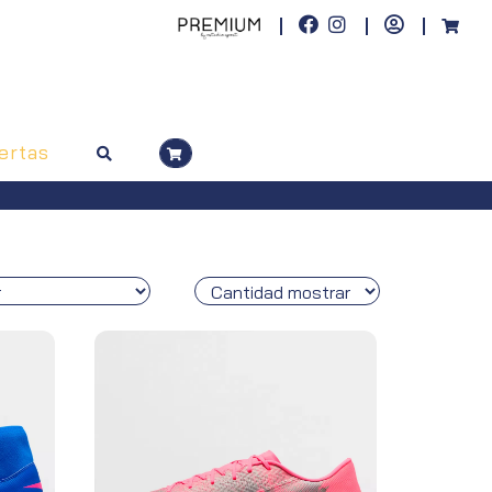
ertas
riores a 50€. Península, pedidos superiores a 100€)