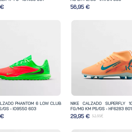
 €
56,95 €
ALZADO PHANTOM 6 LOW CLUB
NIKE CALZADO SUPERFLY 1
S/GS - IO9550 603
FG/MG KM PS/GS - HF6283 801
€
 €
29,95 €
52,95