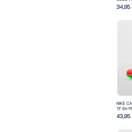
34,95
NIKE C
TF EH P
43,95