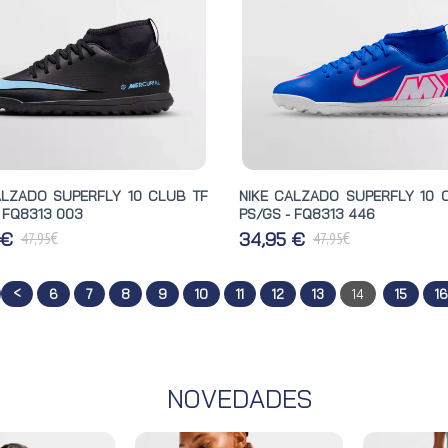
ALZADO SUPERFLY 10 CLUB TF
NIKE CALZADO SUPERFLY 10 
 FQ8313 003
PS/GS - FQ8313 446
€
€
 €
34,95 €
47,95
47,95
<
6
7
8
9
10
11
12
13
14
15
16
NOVEDADES