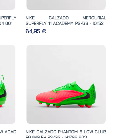
UPERFLY
NIKE CALZADO MERCURIAL
04 001
SUPERFLY 11 ACADEMY PS/GS - IO1528
001
64,95 €
OW ACAD
NIKE CALZADO PHANTOM 6 LOW CLUB
FG/MG EH PS/GS - IH1798 603