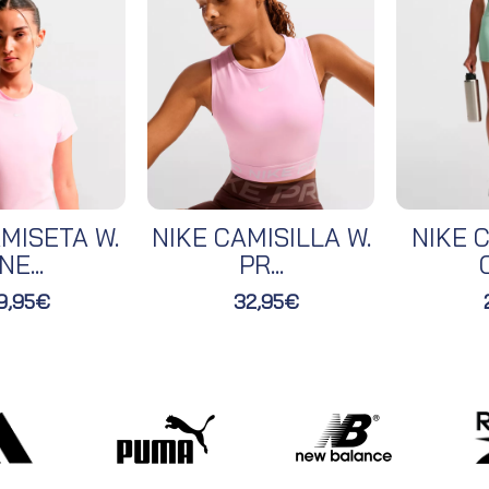
MISETA W.
NIKE CAMISILLA W.
NIKE C
NE...
PR...
O
9,95€
32,95€