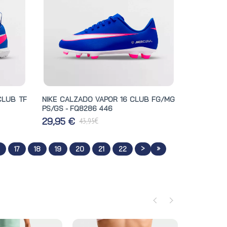
CLUB TF
NIKE CALZADO VAPOR 16 CLUB FG/MG
PS/GS - FQ8286 446
€
29,95 €
43,95
>
»
17
18
19
20
21
22