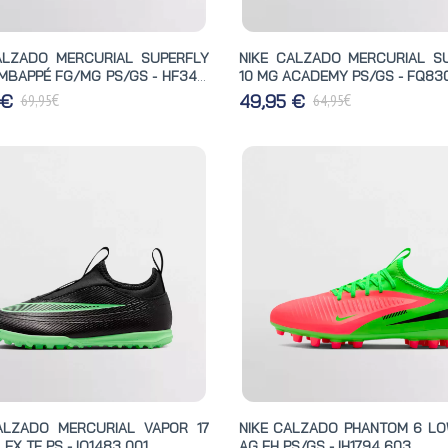
ALZADO MERCURIAL SUPERFLY
NIKE CALZADO MERCURIAL S
PÉ FG/MG PS/GS - HF3417
10 MG ACADEMY PS/GS - FQ83
€
€
 €
49,95 €
69,95
64,95
ALZADO MERCURIAL VAPOR 17
NIKE CALZADO PHANTOM 6 L
EX TF PS - IO1483 001
AG EH PS/GS - IH1794 603