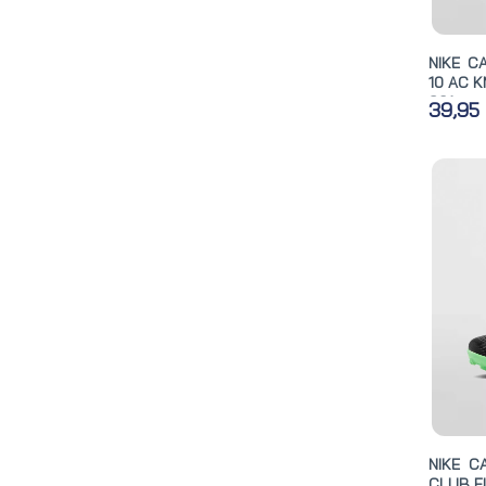
NIKE C
10 AC KMBAP
801
39,95
NIKE C
CLUB FL