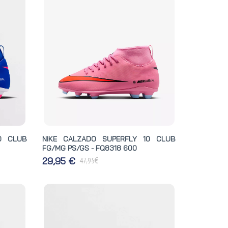
0 CLUB
NIKE CALZADO SUPERFLY 10 CLUB
FG/MG PS/GS - FQ8318 600
€
29,95 €
47,95