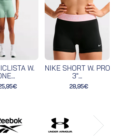
ICLISTA W.
NIKE SHORT W. PRO
NIKE 
NE...
3"...
25,95€
28,95€