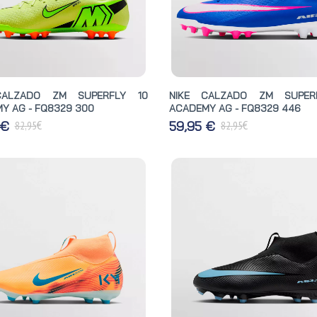
CALZADO ZM SUPERFLY 10
NIKE CALZADO ZM SUPER
Y AG - FQ8329 300
ACADEMY AG - FQ8329 446
€
€
 €
59,95 €
82,95
82,95