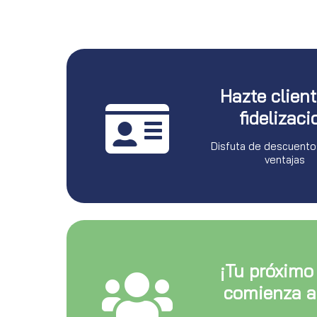
Hazte clien
fidelizaci
Disfuta de descuento
ventajas
¡Tu próximo
comienza a