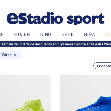
RE
MUJER
NIÑO
BEBE
NIÑA
Of
Envíos gratuitos a toda España (Canarias, pedidos supe
Fútbol ✕