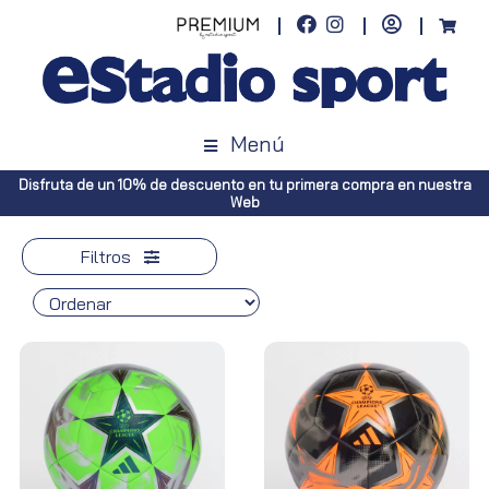
Menú
scuento en tu primera compra en nuestra
Envíos gratuitos a toda Esp
Web
Península, p
Filtros