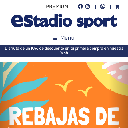
Menú
Envíos gratuitos a toda España (Canarias, pedidos superiores a 50€.
Península, pedidos superiores a 100€)