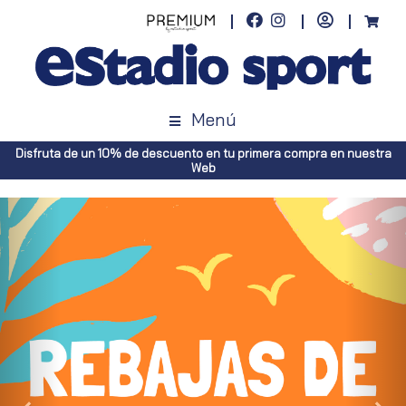
Menú
Envíos gratuitos a toda España (Canarias, pedidos superiores a 50€.
Península, pedidos superiores a 100€)